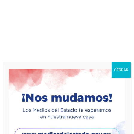
Gobierno Nacional refuerza apoyo a
Ñeembucú entregando subsidios, capital
semilla con...
24/11/2025
CERRAR