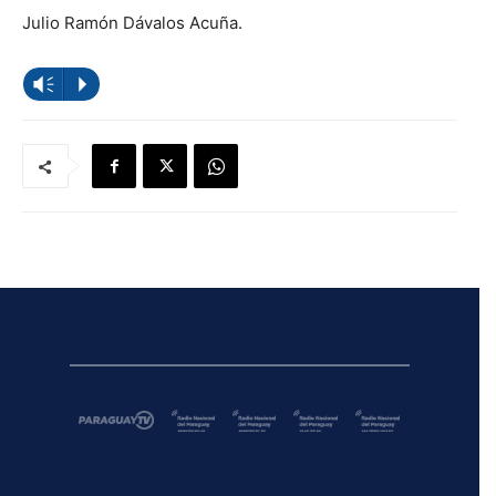
Julio Ramón Dávalos Acuña.
Reproductor
Vm
P
de
audio