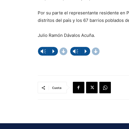
Por su parte el representante residente en 
distritos del país y los 67 barrios poblados 
Julio Ramón Dávalos Acuña.
d
d
Reproductor
Reproductor
Vm
P
Vm
P
de
de
audio
audio
Cuota