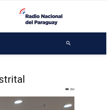
trital
262