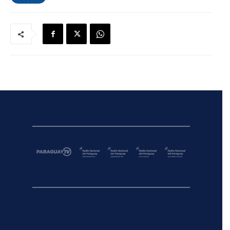
de
audio