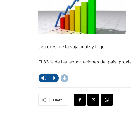
sectores: de la soja, maíz y trigo.
El 83 % de las exportaciones del país, provi
d
Reproductor
Vm
P
de
audio
Cuota